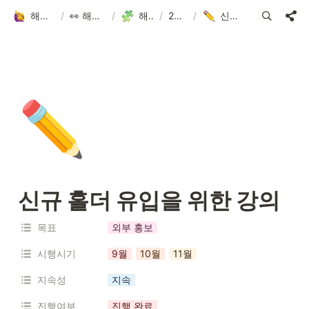
해피어타운 입주민 되고 싶은 사람?!
/
👀 해피어타운 NFT에 대한 모든 것!
/
해피어타운 로드맵
/
2022.3Q-4Q
/
신규 홀더 유입을 위한 강의
✏️
신규 홀더 유입을 위한 강의
목표
외부 홍보
시행시기
9월
10월
11월
지속성
지속
진행여부
진행 완료