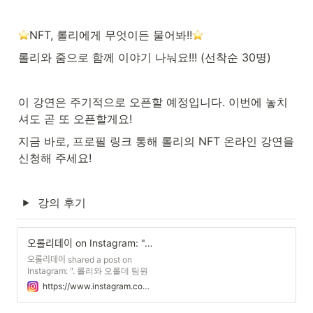
️NFT, 롤리에게 무엇이든 물어봐!!
롤리와 줌으로 함께 이야기 나눠요!!! (선착순 30명)
이 강연은 주기적으로 오픈할 예정입니다. 이번에 놓치
셔도 곧 또 오픈할게요!
지금 바로, 프로필 링크 통해 롤리의 NFT 온라인 강연을 
신청해 주세요!
강의 후기
오롤리데이 on Instagram: ". 롤리와 오롤데 팀원들의 무료 강연에, 오롤리데이 샵 무조건 할인 혜택에, 프라이빗 페스티벌 참여권에, 갖고 있기만 해도 매일 쌓이는 코인까지..! 오롤데 멤버십 NFT 구매하면 너무 좋은 거 알겠는데.. 도무지 시작을 어떻게 해야 할지 모르겠다고요? 오롤데가 정리해 준 NFT 노션페이지를 아무리 봐도 너무 어렵다고요? 글씨가 너무 많다고요? 글씨보다 '말'로 듣는 것이 훨씬 편한 해피어를 위해 준비했습니다. 말로 하는 건 뭐든 잘하는 롤리가 정말 다~~떠먹여 드립니다. 제대로 즐기면 정말 재미있는 NFT 문화부터 오롤데 멤버십 구매하는 방법까지 전부 다요! ⭐️NFT, 롤리에게 무엇이든 물어봐!!⭐️ 다음 주 화요일(13일) 밤 21시, 롤리와 줌으로 함께 이야기 나눠요!!! (선착순 30명) * 이 강연은 주기적으로 오픈할 예정입니다. 이번에 놓치셔도 곧 또 오픈할게요! 지금 바로, 프로필 링크 통해 롤리의 NFT 온라인 강연을 신청해 주세요! O,LD! MAKES YOUR LIFE HAPPIER💛 #오롤리데이 #ohlollyday #old_happier #비해피어캠페인 #누구나해피어가될수있어"
오롤리데이 shared a post on
Instagram: ". 롤리와 오롤데 팀원
들의 무료 강연에, 오롤리데이 샵
https://www.instagram.com/p/CiWwk1OOJ8J/?utm_source=ig_web_copy_link
무조건 할인 혜택에, 프라이빗 페
스티벌 참여권에, 갖고 있기만 해