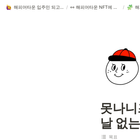
해피어타운 입주민 되고 싶은 사람?!
/
👀 해피어타운 NFT에 대한 모든 것!
/
해
못나니즈
날 없는
목표