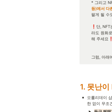
* 그리고 
등)에서 다
팔게 될 수도
단, N
❗️
라도 원화로
해 주세요
❗
그럼, 아래
1. 못난이
•
오롤리데이 샵에
한 없이 무조
등급 혜택