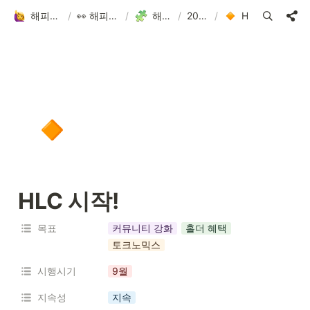
해피어타운 입주민 되고 싶은 사람?!
/
👀 해피어타운 NFT에 대한 모든 것!
/
해피어타운 로드맵
/
2022.3Q-4Q
/
HLC 시작!
🔸
HLC 시작!
목표
커뮤니티 강화
홀더 혜택
토크노믹스
시행시기
9월
지속성
지속