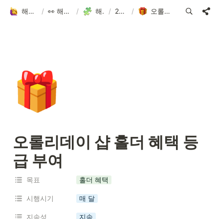
해피어타운 입주민 되고 싶은 사람?!
/
👀 해피어타운 NFT에 대한 모든 것!
/
해피어타운 로드맵
/
2022.3Q-4Q
/
오롤리데이 샵 홀더 혜택 등급 부여
🎁
오롤리데이 샵 홀더 혜택 등
급 부여
목표
홀더 혜택
시행시기
매 달
지속성
지속