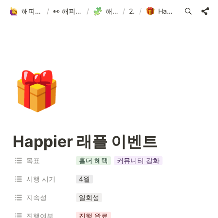
해피어타운 입주민 되고 싶은 사람?!
/
👀 해피어타운 NFT에 대한 모든 것!
/
해피어타운 로드맵
/
2024
/
Happier 래플 이벤트
🎁
Happier 래플 이벤트
목표
홀더 혜택
커뮤니티 강화
시행 시기
4월
지속성
일회성
진행여부
진행 완료