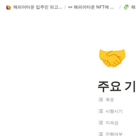
해피어타운 입주민 되고 싶은 사람?!
/
👀 해피어타운 NFT에 대한 모든 것!
/
해
🤝
주요 기
목표
시행시기
지속성
진행여부