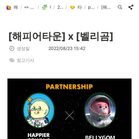
해피어타운 입주민 되고 싶은 사람?!
/
👀 해피어타운 NFT에 대한 모든 것!
/
/
해피어타운 로드맵
2022.3Q-4Q
/
타 NFT 프로젝트와 파트너
/
partner-collabo
/
[해피어타운] x [벨리곰]
[해피어타운] x [벨리곰]
생성일
2022/08/23 15:42
참고기사