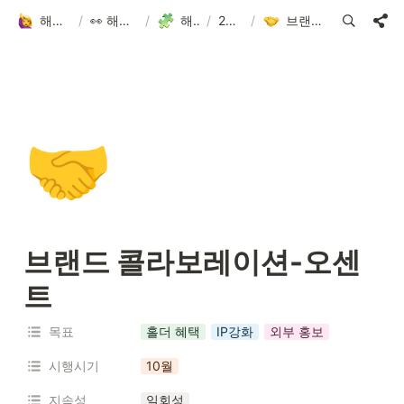
해피어타운 입주민 되고 싶은 사람?!
/
👀 해피어타운 NFT에 대한 모든 것!
/
해피어타운 로드맵
/
2022.3Q-4Q
/
브랜드 콜라보레이션-오센트
🤝
브랜드 콜라보레이션-오센
트
목표
홀더 혜택
IP강화
외부 홍보
시행시기
10월
지속성
일회성