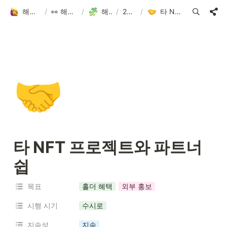
해피어타운 입주민 되고 싶은 사람?!
/
👀 해피어타운 NFT에 대한 모든 것!
/
해피어타운 로드맵
/
2023.1Q-2Q
/
타 NFT 프로젝트와 파트너쉽
🤝
타 NFT 프로젝트와 파트너
쉽
목표
홀더 혜택
외부 홍보
시행 시기
수시로
지속성
지속