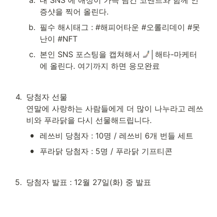
a
.
내 SNS 에 애정이 가득 담긴 코멘트와 함께 인
증샷을 찍어 올린다. 
b
.
필수 해시태그 : #해피어타운 #오롤리데이 #못
난이 #NFT 
c
.
본인 SNS 포스팅을 캡쳐해서 
│해타-마케터 
에 올린다. 여기까지 하면 응모완료
4
.
당첨자 선물

연말에 사랑하는 사람들에게 더 많이 나누라고 레쓰
비와 푸라닭을 다시 선물해드립니다.
•
레쓰비 당첨자 : 10명 / 레쓰비 6개 번들 세트
•
푸라닭 당첨자 : 5명 / 푸라닭 기프티콘
5
.
당첨자 발표 : 12월 27일(화) 중 발표