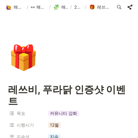
해피어타운 입주민 되고 싶은 사람?!
/
👀 해피어타운 NFT에 대한 모든 것!
/
해피어타운 로드맵
/
2022.3Q-4Q
/
레쓰비, 푸라닭 인증샷 이벤트
🎁
레쓰비, 푸라닭 인증샷 이벤
트
목표
커뮤니티 강화
시행시기
12월
지속성
지속