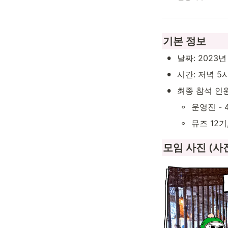
기본 정보
•
날짜: 2023년
•
시간: 저녁 5
•
최종 참석 인원
◦
운영진 - 
◦
뮤즈 12기
모임 사진 (사