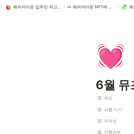
해피어타운 입주민 되고 싶은 사람?!
/
👀 해피어타운 NFT에 대한 모든 것!
/
해
💓
6월 
목표
시행 시기
지속성
진행여부