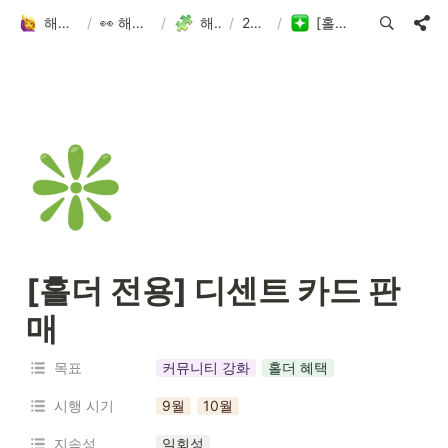
해피어타운 입주민 되고 싶은 사람?!
/
👀 해피어타운 NFT에 대한 모든 것!
/
해피어타운 로드맵
/
2023.3Q-4Q
/
[홀더 전용] 디센트 카드 판매
❇️
[홀더 전용] 디센트 카드 판
매
목표
커뮤니티 강화
홀더 혜택
시행 시기
9월
10월
지속성
일회성