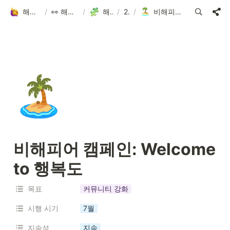
해피어타운 입주민 되고 싶은 사람?!
/
👀 해피어타운 NFT에 대한 모든 것!
/
해피어타운 로드맵
/
2024
/
비해피어 캠페인: Welcome to 행복도
🏝️
비해피어 캠페인: Welcome 
to 행복도
목표
커뮤니티 강화
시행 시기
7월
지속성
지속